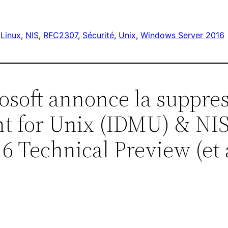
 
Linux
, 
NIS
, 
RFC2307
, 
Sécurité
, 
Unix
, 
Windows Server 2016
rosoft annonce la suppre
t for Unix (IDMU) & NIS
 Technical Preview (et 