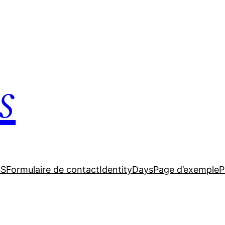
s
SS
Formulaire de contact
IdentityDays
Page d’exemple
P