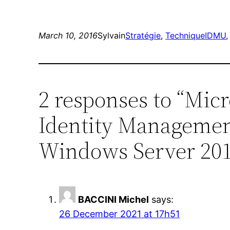
March 10, 2016
Sylvain
Stratégie
, 
Technique
IDMU
,
2 responses to “Mic
Identity Managemen
Windows Server 2016
BACCINI Michel
says:
26 December 2021 at 17h51