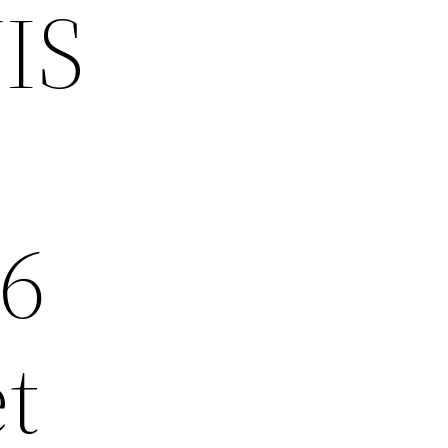
IS
6
t