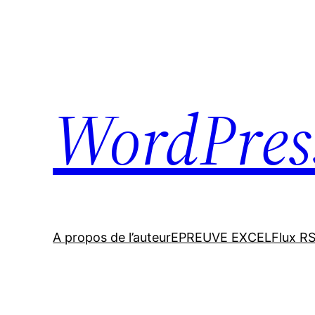
Skip
to
content
WordPres
A propos de l’auteur
EPREUVE EXCEL
Flux R