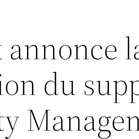
t annonce l
ion du sup
ity Manage