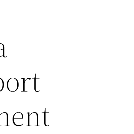
a
port
ment