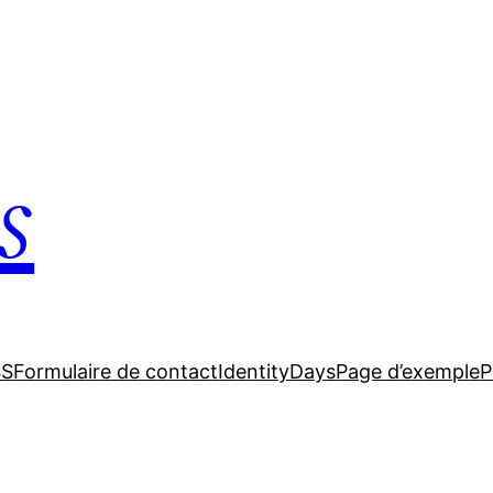
s
SS
Formulaire de contact
IdentityDays
Page d’exemple
P