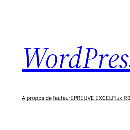
Skip
to
content
WordPres
A propos de l’auteur
EPREUVE EXCEL
Flux R