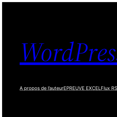
Skip
to
content
WordPres
A propos de l’auteur
EPREUVE EXCEL
Flux R