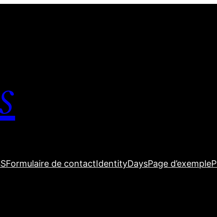
s
SS
Formulaire de contact
IdentityDays
Page d’exemple
P