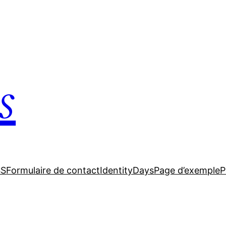
s
SS
Formulaire de contact
IdentityDays
Page d’exemple
P