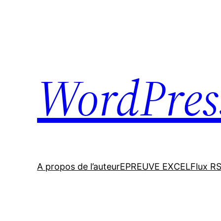
Skip
to
content
WordPres
A propos de l’auteur
EPREUVE EXCEL
Flux R