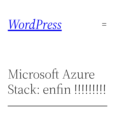
Skip
to
WordPress
content
Microsoft Azure
Stack: enfin !!!!!!!!!