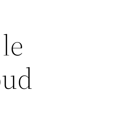
le
oud