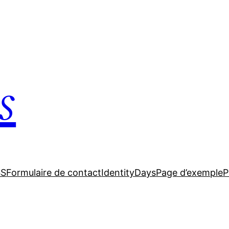
s
SS
Formulaire de contact
IdentityDays
Page d’exemple
P