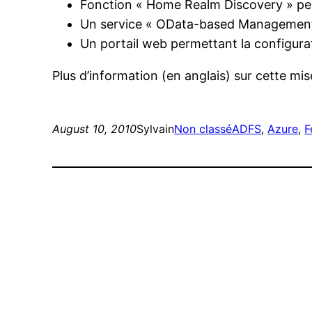
Fonction « Home Realm Discovery » permet
Un service « OData-based Management 
Un portail web permettant la configura
Plus d’information (en anglais) sur cette mis
August 10, 2010
Sylvain
Non classé
ADFS
, 
Azure
, 
F