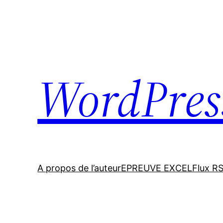
Skip
to
content
WordPres
A propos de l’auteur
EPREUVE EXCEL
Flux R