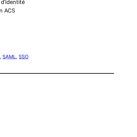
d’identité
on ACS
, 
SAML
, 
SSO