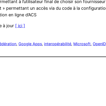
tant à l’utilisateur final de choisir son fournisseur 
» permettant un accès via du code à la configurati
tion en ligne d’ACS
e à jour
[ ici ]
édération
, 
Google Apps
, 
interopérabilité
, 
Microsoft
, 
OpenID