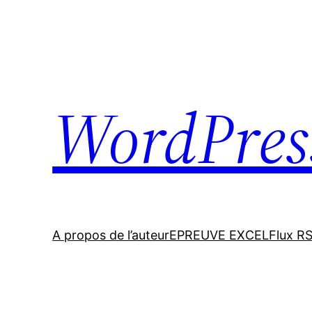
Skip
to
content
WordPres
A propos de l’auteur
EPREUVE EXCEL
Flux R