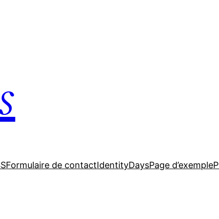
s
SS
Formulaire de contact
IdentityDays
Page d’exemple
P