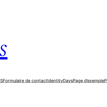
s
SS
Formulaire de contact
IdentityDays
Page d’exemple
P