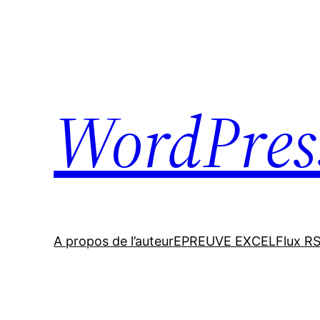
Skip
to
content
WordPres
A propos de l’auteur
EPREUVE EXCEL
Flux R