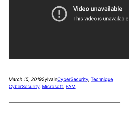
March 15, 2019
Sylvain
CyberSecurity
, 
Technique
CyberSecurity
, 
Microsoft
, 
PAM