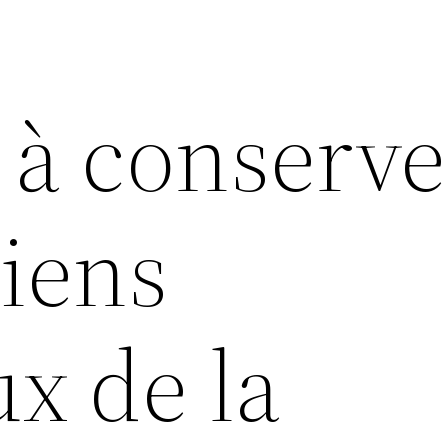
à conserver
liens
x de la