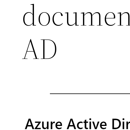
document
AD