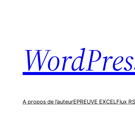
Skip
to
content
WordPres
A propos de l’auteur
EPREUVE EXCEL
Flux R