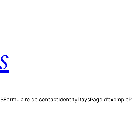
s
SS
Formulaire de contact
IdentityDays
Page d’exemple
P