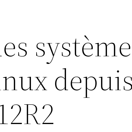
des système
inux depui
12R2