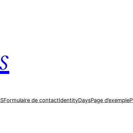
s
SS
Formulaire de contact
IdentityDays
Page d’exemple
P