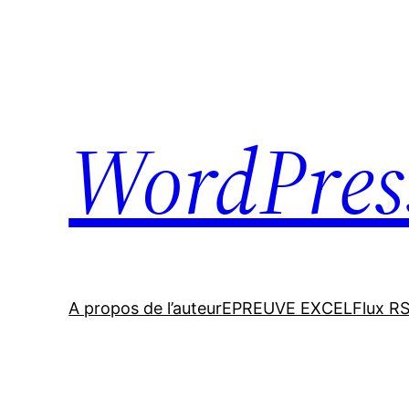
Skip
to
content
WordPres
A propos de l’auteur
EPREUVE EXCEL
Flux R