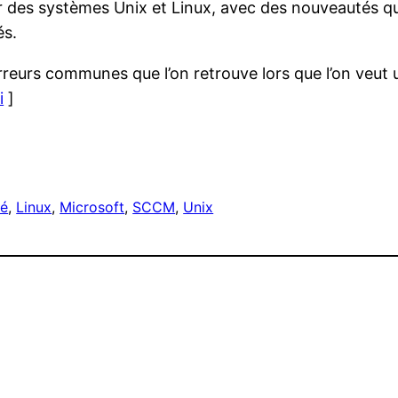
r des systèmes Unix et Linux, avec des nouveautés qu
és.
 erreurs communes que l’on retrouve lors que l’on veu
i
]
té
, 
Linux
, 
Microsoft
, 
SCCM
, 
Unix